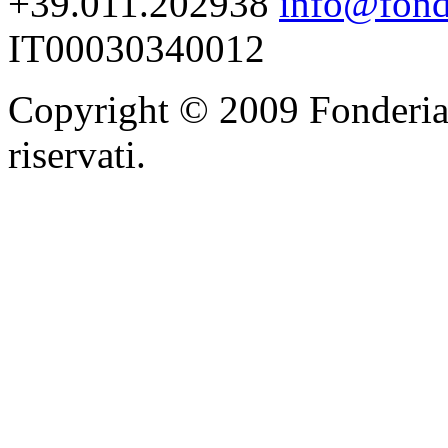
+39.011.202938
info@fonde
IT00030340012
Copyright © 2009 Fonderia F.l
riservati.