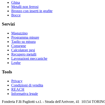
Ghisa
Metalli non ferrosi
Bronzo con inserti in grafite
Bocce
Servizi
Magazzino
Programma misure
Taglio su misura
Consegne
Calcolatore pesi
Recupero metalli
Lavorazioni meccaniche
Leghe
Tools
Privacy
Condizioni di vendita
REACH
Informativa legale
Fonderia F.lli Pagliotti s.r.l. - Strada dell'Arrivore, 41 10154 