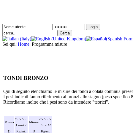
Login
Sei qui:
Home
Programma misure
TONDI BRONZO
Qui di seguito elenchiamo le misure dei tondi a colata continua presen
I pesi indicati fanno riferimento ai bronzi allo stagno (peso specifico 8,
Ricordiamo inoltre che i pesi sono da intendere "teorici".
85.5.5.5.
85.5.5.5.
Misura
Misura
Cusn12
Cusn12
Ø
Kg/mt.
Ø
Kg/mt.