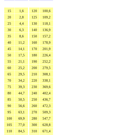
15
1,6
120
100,6
20
2,8
125
109,2
25
4,4
130
118,1
30
6,3
140
136,9
35
8,6
150
157,2
40
11,2
160
178,9
45
14,1
170
201,9
50
17,5
180
226,4
55
21,1
190
252,2
60
25,2
200
279,5
65
29,5
210
308,1
70
34,2
220
338,1
75
39,3
230
369,6
80
44,7
240
402,4
85
50,5
250
436,7
90
56,6
260
472,3
95
63,1
270
509,3
100
69,9
280
547,7
105
77,0
300
628,8
110
84,5
310
671,4