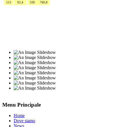
115
92,4
330
760,8
Menu Principale
Home
Dove siamo
News